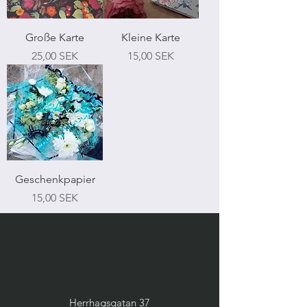
Große Karte
Kleine Karte
Preis
Preis
25,00 SEK
15,00 SEK
Geschenkpapier
Preis
15,00 SEK
Herrhagsgatan 37