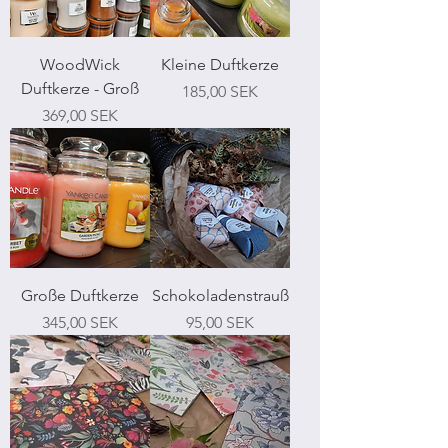
WoodWick
Kleine Duftkerze
Duftkerze - Groß
Preis
185,00 SEK
Preis
369,00 SEK
Große Duftkerze
Schokoladenstrauß
Preis
Preis
345,00 SEK
95,00 SEK