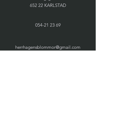
652 22 KARLSTAD
054-21 23 69
herrhagensblommor@gmail.com
Wochentags:
10.00 - 18.00
Uhr
Samstags:
10.00 - 14.00
Uhr
Sonntags: geschlossen